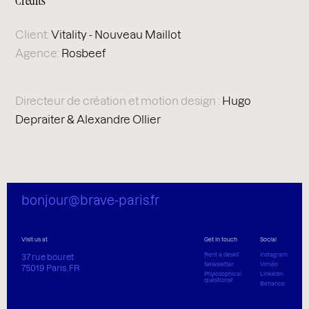
Crédits
Client:
Vitality - Nouveau Maillot
Agence:
Rosbeef
Directeur de création et motion design :
Hugo
Depraiter & Alexandre Ollier
bonjour@brave-paris.fr
Visit us at
Get in touch
Social
Rent a desk?
Instagram
37 rue bouret
Newsletter
Viméo
75019 Paris, FR
Phylosophical
Linkedin
questions?
Behance