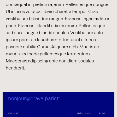
consequat in, pretium a, enim. Pellentesque congue.
Ut in risus volutpat libero pharetra tempor. Cras
vestibulum bibendum augue. Praesent egestas leo in
pede. Praesent blandit odio eu enim. Pellentesque
sed dui ut augue blandit sodales. Vestibulum ante
ipsum primis in faucibus orci luctus et ultrices
posuere cubilia Curae; Aliquam nibh. Mauris ac
mauris sed pede pellentesque fermentum.
Maecenas adipiscing ante non diam sodales
hendrerit.
bonjour@brave-paris.fr
Visit us at
Get in touch
Social