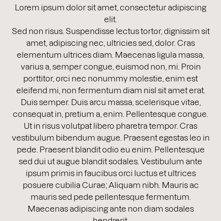
Lorem ipsum dolor sit amet, consectetur adipiscing
elit.
Sed non risus. Suspendisse lectus tortor, dignissim sit
amet, adipiscing nec, ultricies sed, dolor. Cras
elementum ultrices diam. Maecenas ligula massa,
varius a, semper congue, euismod non, mi. Proin
porttitor, orci nec nonummy molestie, enim est
eleifend mi, non fermentum diam nisl sit amet erat.
Duis semper. Duis arcu massa, scelerisque vitae,
consequat in, pretium a, enim. Pellentesque congue.
Ut in risus volutpat libero pharetra tempor. Cras
vestibulum bibendum augue. Praesent egestas leo in
pede. Praesent blandit odio eu enim. Pellentesque
sed dui ut augue blandit sodales. Vestibulum ante
ipsum primis in faucibus orci luctus et ultrices
posuere cubilia Curae; Aliquam nibh. Mauris ac
mauris sed pede pellentesque fermentum.
Maecenas adipiscing ante non diam sodales
hendrerit.